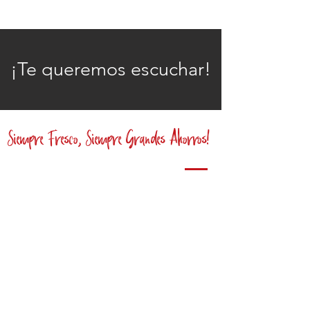
¡Te queremos escuchar!
Siempre Fresco, Siempre Grandes Ahorros!
Contáctanos
En El Mercado Fresco nos interesa tu opinión,
ponte en contacto con nosotros.
Tiendas
5117 Independence Ave, Kansas City, MO 64124
6859 Longview Rd, Kansas City, MO 64134
2102 Metropolitan Ave, Kansas City, KS 66103
2620 Independence Ave, Kansas City, MO 64124
5901 Independence Ave, Independence, MO 64125
3500 Blue Ridge Cutoff, Kansas City, MO 64133